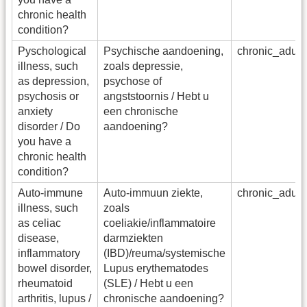
chronic health
condition?
Pyschological
Psychische aandoening,
chronic_adu_
illness, such
zoals depressie,
as depression,
psychose of
psychosis or
angststoornis / Hebt u
anxiety
een chronische
disorder / Do
aandoening?
you have a
chronic health
condition?
Auto-immune
Auto-immuun ziekte,
chronic_adu
illness, such
zoals
as celiac
coeliakie/inflammatoire
disease,
darmziekten
inflammatory
(IBD)/reuma/systemische
bowel disorder,
Lupus erythematodes
rheumatoid
(SLE) / Hebt u een
arthritis, lupus /
chronische aandoening?