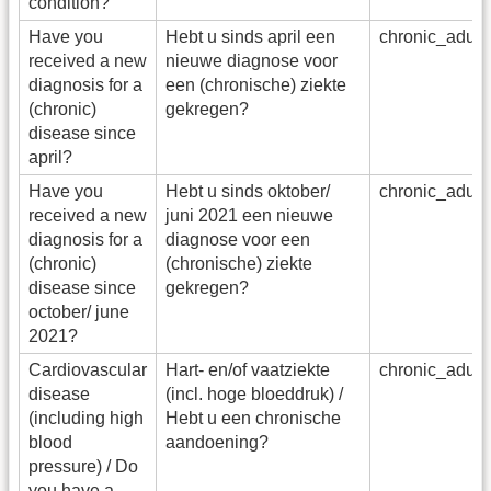
condition?
Have you
Hebt u sinds april een
chronic_adu_
received a new
nieuwe diagnose voor
diagnosis for a
een (chronische) ziekte
(chronic)
gekregen?
disease since
april?
Have you
Hebt u sinds oktober/
chronic_adu_
received a new
juni 2021 een nieuwe
diagnosis for a
diagnose voor een
(chronic)
(chronische) ziekte
disease since
gekregen?
october/ june
2021?
Cardiovascular
Hart- en/of vaatziekte
chronic_adu_
disease
(incl. hoge bloeddruk) /
(including high
Hebt u een chronische
blood
aandoening?
pressure) / Do
you have a