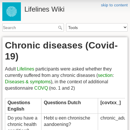
skip to content
Lifelines Wiki
Chronic diseases (Covid-
19)
Adult
Lifelines
participants were asked whether they
currently suffered from any chronic diseases (
section
:
Diseases & symptoms
), in the context of additional
questionnaire
COVQ
(no. 1 and 2)
Questions
Questions Dutch
[covtxx_]
English
Do you have a
Hebt u een chronische
chronic_adu_
chronic health
aandoening?