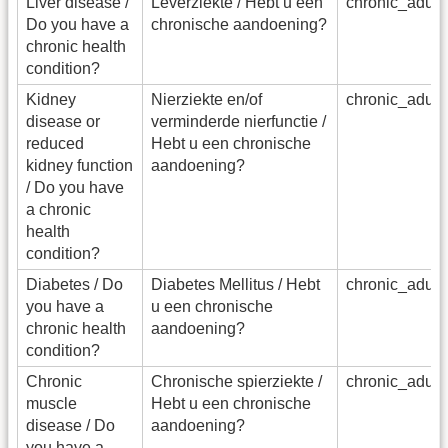
Liver disease /
Leverziekte / Hebt u een
chronic_adu_
Do you have a
chronische aandoening?
chronic health
condition?
Kidney
Nierziekte en/of
chronic_adu_
disease or
verminderde nierfunctie /
reduced
Hebt u een chronische
kidney function
aandoening?
/ Do you have
a chronic
health
condition?
Diabetes / Do
Diabetes Mellitus / Hebt
chronic_adu_
you have a
u een chronische
chronic health
aandoening?
condition?
Chronic
Chronische spierziekte /
chronic_adu_
muscle
Hebt u een chronische
disease / Do
aandoening?
you have a