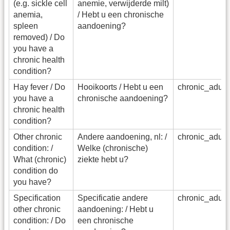
(e.g. sickle cell
anemie, verwijderde milt)
anemia,
/ Hebt u een chronische
spleen
aandoening?
removed) / Do
you have a
chronic health
condition?
Hay fever / Do
Hooikoorts / Hebt u een
chronic_adu_
you have a
chronische aandoening?
chronic health
condition?
Other chronic
Andere aandoening, nl: /
chronic_adu_
condition: /
Welke (chronische)
What (chronic)
ziekte hebt u?
condition do
you have?
Specification
Specificatie andere
chronic_adu_
other chronic
aandoening: / Hebt u
condition: / Do
een chronische